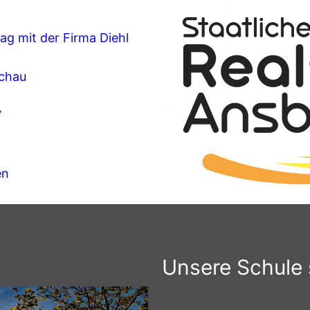
ag mit der Firma Diehl
achau
V
en
Unsere Schule s