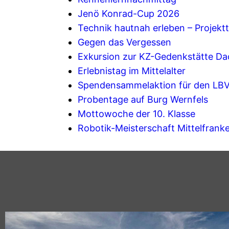
Jenö Konrad-Cup 2026
Technik hautnah erleben – Projektt
Gegen das Vergessen
Exkursion zur KZ-Gedenkstätte D
Erlebnistag im Mittelalter
Spendensammelaktion für den LB
Probentage auf Burg Wernfels
Mottowoche der 10. Klasse
Robotik-Meisterschaft Mittelfrank