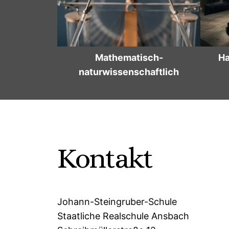
sch-
Handwerklich-praktisch
haftlich
Kontakt
Johann-Steingruber-Schule
Staatliche Realschule Ansbach