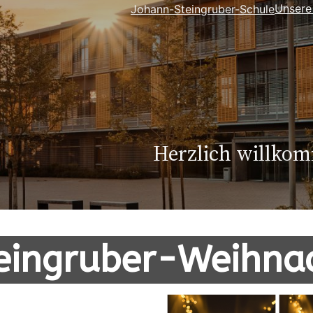
Unsere
Johann-Steingruber-Schule
Herzlich willko
eingruber-Weihna